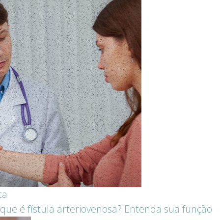
ca
que é fístula arteriovenosa? Entenda sua função