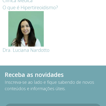
Clínica Médica
O que é Hipertireoidismo?
Dra. Luciana Nardotto
Receba as novidades
Inscreva-se ao lado e fique sabendo de novos
conteúdos e informações úteis.