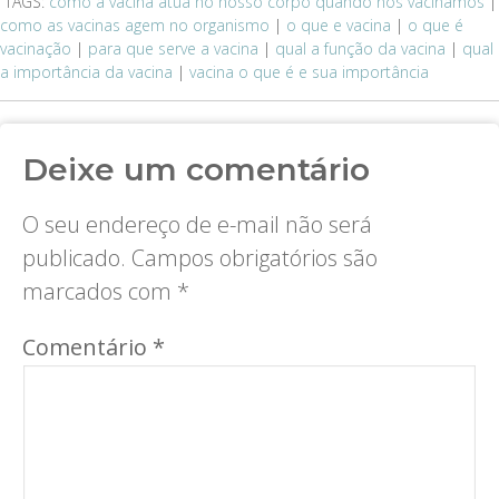
TAGS:
como a vacina atua no nosso corpo quando nos vacinamos
|
como as vacinas agem no organismo
|
o que e vacina
|
o que é
vacinação
|
para que serve a vacina
|
qual a função da vacina
|
qual
a importância da vacina
|
vacina o que é e sua importância
Deixe um comentário
O seu endereço de e-mail não será
publicado.
Campos obrigatórios são
marcados com
*
Comentário
*