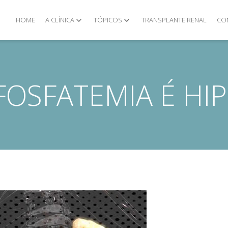
HOME
A CLÍNICA
TÓPICOS
TRANSPLANTE RENAL
CO
FOSFATEMIA É HI