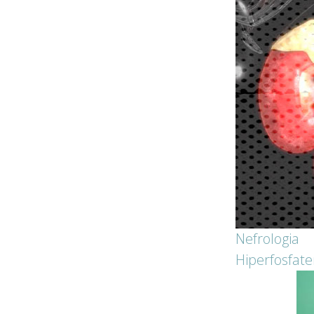
Nefrologia
Hiperfosfate