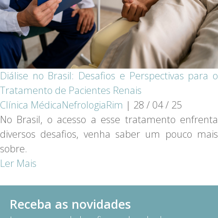
Diálise no Brasil: Desafios e Perspectivas para o
Tratamento de Pacientes Renais
Clínica Médica
Nefrologia
Rim
|
28 / 04 / 25
No Brasil, o acesso a esse tratamento enfrenta
diversos desafios, venha saber um pouco mais
sobre.
Ler Mais
Receba as novidades