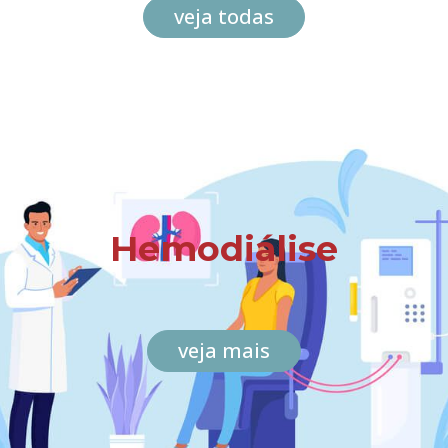
veja todas
Hemodiálise
veja mais