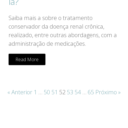
la?
Saiba mais a sobre o tratamento
conservador da doença renal crônica,
realizado, entre outras abordagens, com a
administração de medicações.
Read More
« Anterior
1
…
50
51
52
53
54
…
65
Próximo »