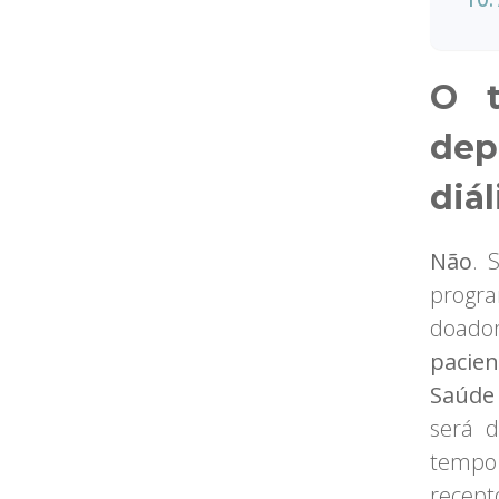
O t
dep
diál
Não
. 
progra
doado
pacien
Saúde
será d
tempo 
recept