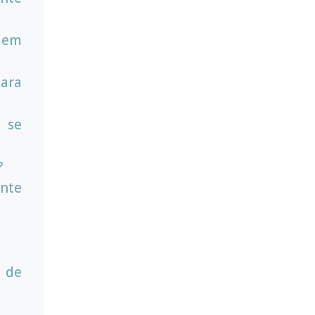
e em
para
 se
?
ente
a de