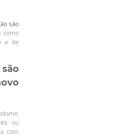
ão são
as como
ve e de
são
novo
abdome,
eita ou
ca com