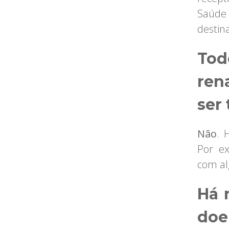
Saúde 
destin
Tod
ren
ser
Não
. 
Por e
com a
Há 
doe