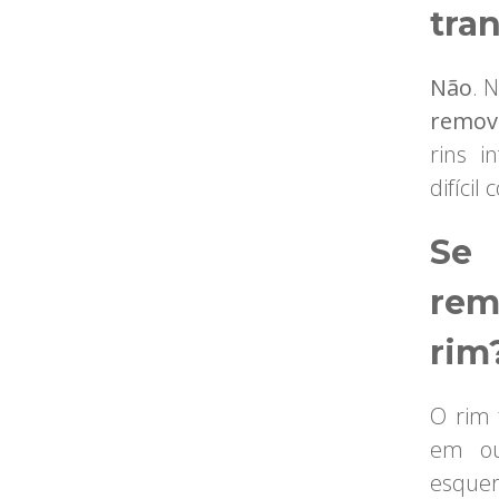
tra
Não
. 
remov
rins i
difícil
Se
rem
rim
O rim 
em ou
esque