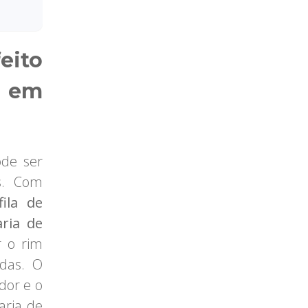
eito
r em
ode ser
es. Com
fila de
aria de
r o rim
idas. O
dor e o
aria de