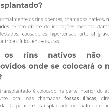
nsplantado?
Normalmente os rins doentes, chamados nativos,
n
idos
exceto diante de indicações médicas clar
nfectados, causadores hipertensão arterial gra
 controle clínico, entre outras.
 os rins nativos não 
ovidos onde se colocará o 
?
transplantado é colocado na parte interior do 
tro local, nas chamadas
fossas ilíacas
, dir
rda. O paciente transplantado normalmente fi