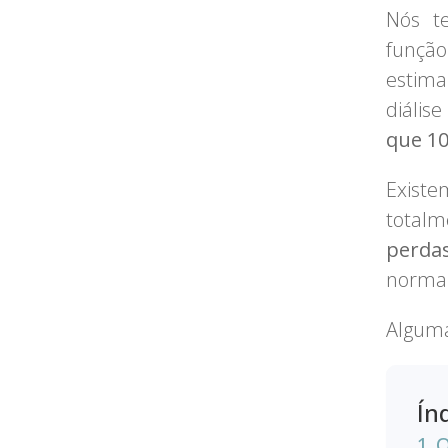
Nós t
função
estim
diális
que 1
Existe
totalm
perdas
normal
Alguma
Ín
O