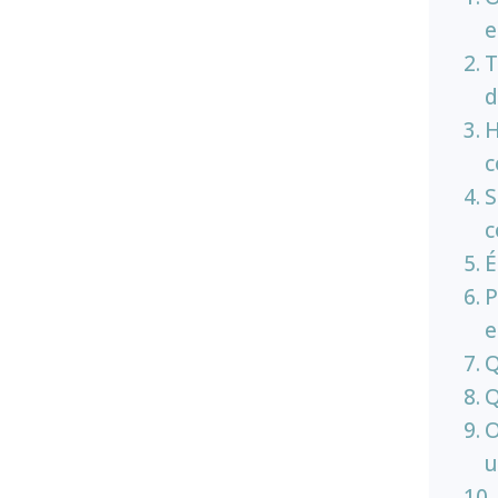
e
T
d
H
c
S
c
É
P
e
Q
Q
O
u