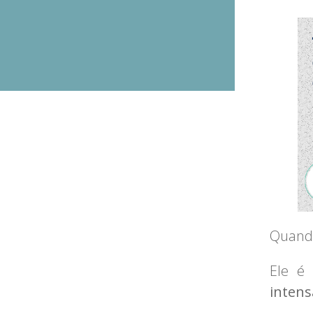
Quando
Ele é
inten