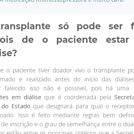
ransplante só pode ser f
ois de o paciente esta
ise?
Se o paciente tiver doador vivo o transplante p
mado e realizado antes do início das diális
r falecido isso não é possível, pois há uma
tes em diálise
que é coordenada pela
Secret
 do Estado
que designará para qual o recepto
oado. Isso é feito mediante regras bem defin
de inscrição e o grau de semelhança entre o doa
or estão entre os principais critérios que a Secret