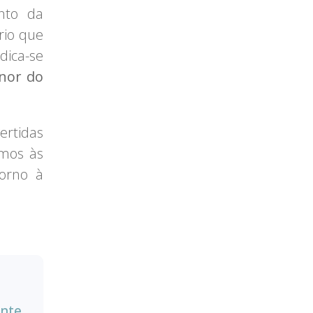
nto da
rio que
ica-se
nor do
ertidas
imos às
orno à
ente