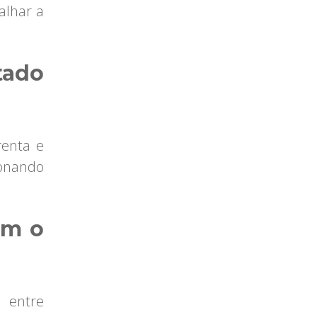
alhar a
tado
renta e
onando
em o
a entre