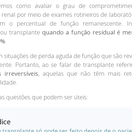
emos como avaliar o grau de comprometime
 renal por meio de exames rotineiros de laborató
am o percentual de função remanescente. Ind
e ou transplante
quando a função residual é me
0%
.
m situações de perda aguda de função que são rev
ente. Portanto, ao se falar de transplante refer
 irreversíveis
, aquelas que não têm mais ret
idade.
s questões que podem ser úteis:
dice
 transplante só pode ser feito depois de o paci