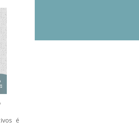
?
ivos é