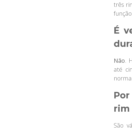
três r
função
É v
dur
Não
. 
até c
norma
Por
rim
São vá