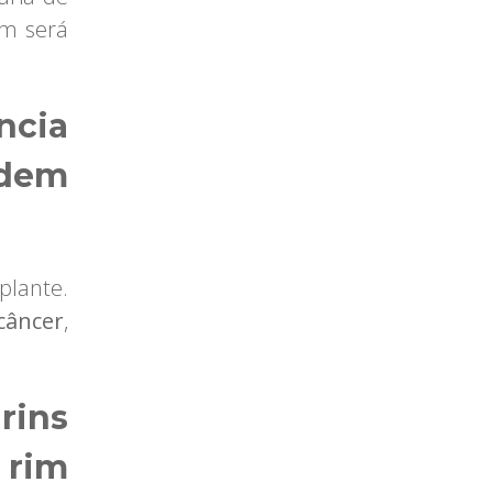
im será
ncia
odem
plante.
câncer
,
rins
 rim