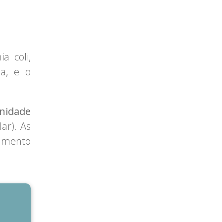
a coli,
ma, e o
idade
ar). As
amento