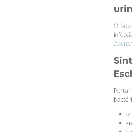
uri
O fato
infec
bacter
Sin
Esc
Portan
bactér
ur
ar
fe