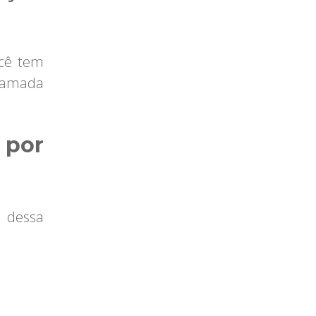
ocê tem
hamada
 por
o dessa