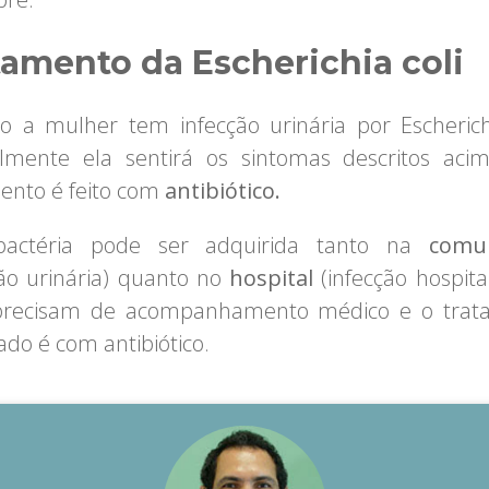
tamento da Escherichia coli
 a mulher tem infecção urinária por Escherichi
mente ela sentirá os sintomas descritos aci
ento é feito com
antibiótico.
bactéria pode ser adquirida tanto na
comun
ção urinária) quanto no
hospital
(infecção hospital
precisam de acompanhamento médico e o trat
do é com antibiótico.