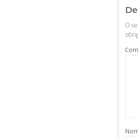
De
O se
obri
Com
No