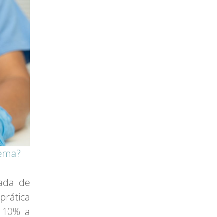
lema?
ada de
prática
e 10% a