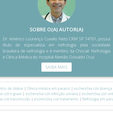
SOBRE O(A) AUTOR(A)
Dr. Américo Lourenço Cuvello Neto CRM SP 74761, possui
título de especialista em nefrologia pela sociedade
brasileira de nefrologia e é membro da Chocair Nefrologia
e Clínica Médica do Hospital Alemão Oswaldo Cruz.
SAIBA MAIS
ntro de diálise
|
Clínica médica em paraíso
|
escherichia coli doença
a coli e grave
|
escherichia coli infecção urinária
|
escherichia coli si
ia coli transmissão
|
escherichia coli tratamento
|
Nefrologia em par