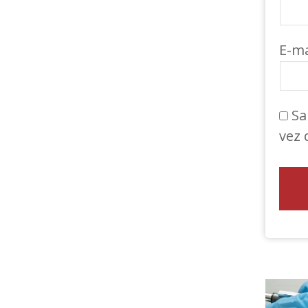
E-ma
Sa
vez 