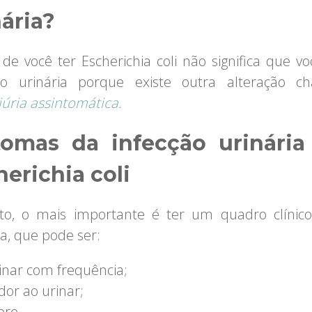
nária?
 de você ter Escherichia coli não significa que v
ção urinária porque existe outra alteração c
iúria assintomática.
tomas da infecção urinária
herichia coli
to, o mais importante é ter um quadro clínic
ia, que pode ser:
inar com frequência;
dor ao urinar;
bre.