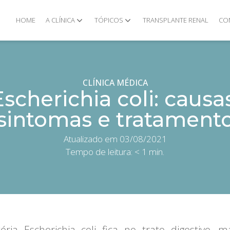
HOME
A CLÍNICA
TÓPICOS
TRANSPLANTE RENAL
CO
CLÍNICA MÉDICA
Escherichia coli: causas
sintomas e tratament
Atualizado em 03/08/2021
Tempo de leitura:
< 1
min.
éria Escherichia coli fica no trato digestivo, 