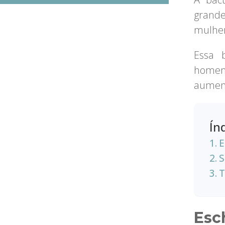
grand
mulher
Essa 
homem
aumen
Ín
E
S
T
Esc