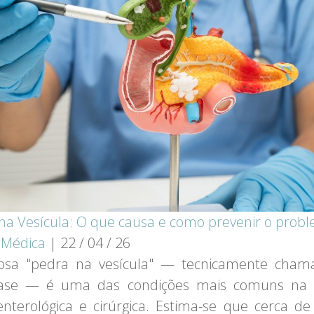
na Vesícula: O que causa e como prevenir o prob
a Médica
|
22 / 04 / 26
osa "pedra na vesícula" — tecnicamente cham
tíase — é uma das condições mais comuns na 
enterológica e cirúrgica. Estima-se que cerca d