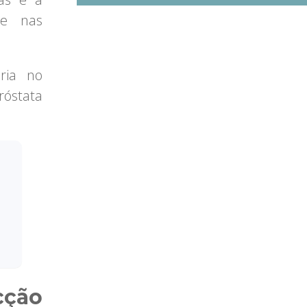
te nas
ria no
óstata
i
cção