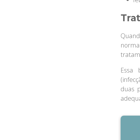
Tra
Quando
normal
tratam
Essa 
(infec
duas 
adequa