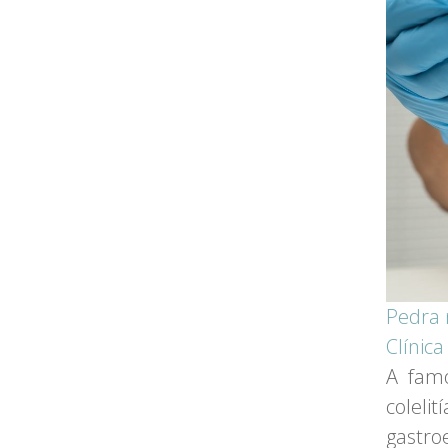
Pedra 
Clínic
A fam
coleli
gastro